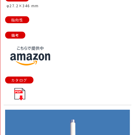
φ27.2×346 mm