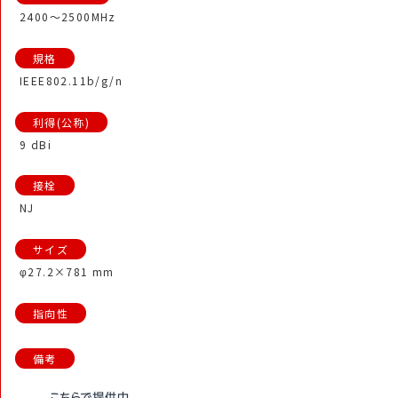
2400～2500MHz
IEEE802.11b/g/n
9 dBi
NJ
φ27.2×781 mm