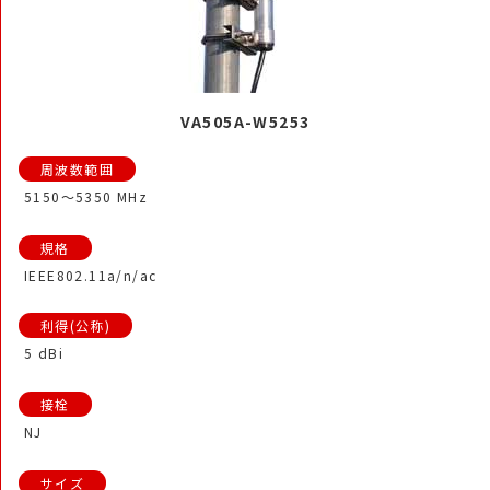
VA505A-W5253
5150～5350 MHz
IEEE802.11a/n/ac
5 dBi
NJ