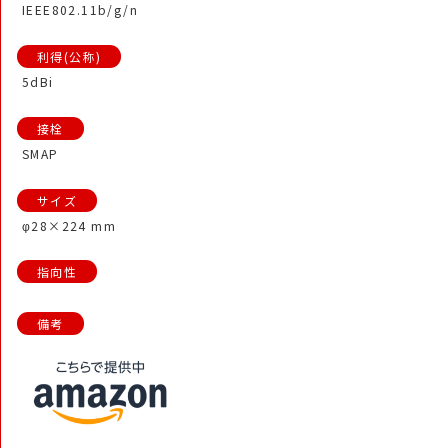
IEEE802.11b/g/n
5dBi
SMAP
φ28×224 mm