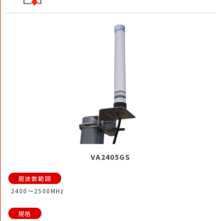
VA2405GS
2400～2500MHz