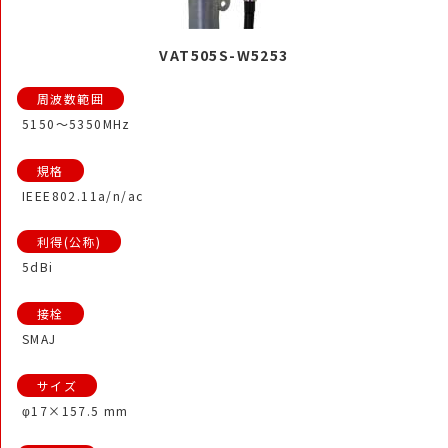
VAT505S-W5253
5150～5350MHz
IEEE802.11a/n/ac
5dBi
SMAJ
φ17×157.5 mm