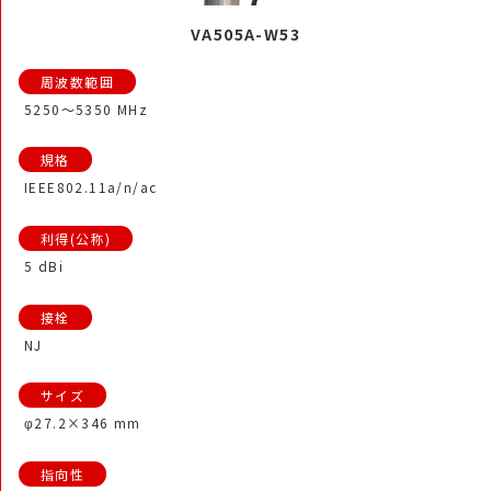
VA505A-W53
5250～5350 MHz
IEEE802.11a/n/ac
5 dBi
NJ
φ27.2×346 mm