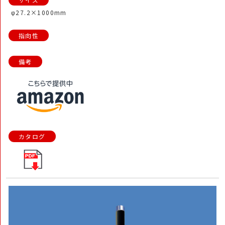
φ27.2×1000mm