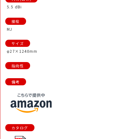
5.5 dBi
MJ
φ27×1240mm