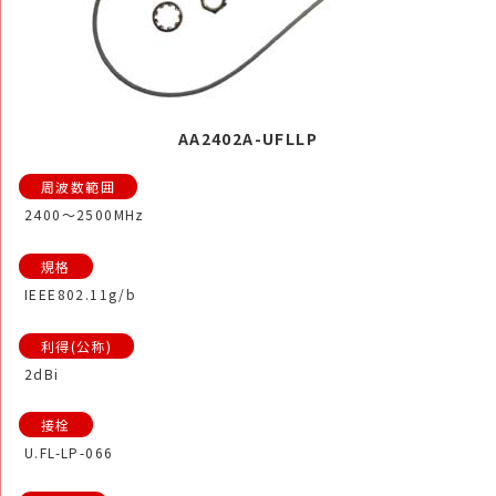
AA2402A-UFLLP
2400～2500MHz
IEEE802.11g/b
2dBi
U.FL-LP-066