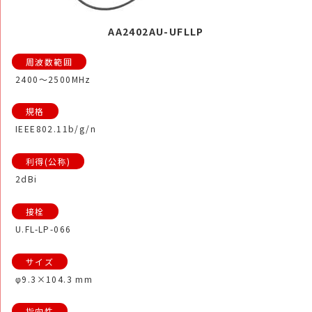
AA2402AU-UFLLP
2400～2500MHz
IEEE802.11b/g/n
2dBi
U.FL-LP-066
φ9.3×104.3 mm