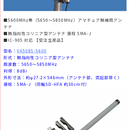
■5600MHz帯（5650～5850MHz）アマチュア無線用アン
テナ
■無指向性コリニア型アンテナ 接栓 SMA-J
■IC-905 対応 【受注生産品】
型名：
VA508S-5600
形式：無指向性コリニア型アンテナ
周波数：5650～5850MHz
利得：8dBi
外形寸法：約φ27.2×546mm（アンテナ部、突起部除く）
接栓：SMA-J （同軸5D-HFA 約30cm付）